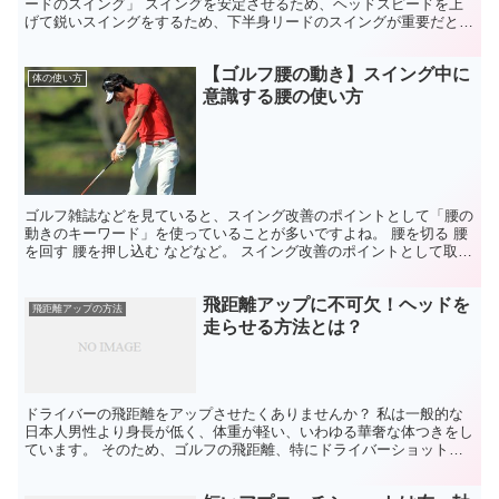
ードのスイング」 スイングを安定させるため、ヘッドスピードを上
げて鋭いスイングをするため、下半身リードのスイングが重要だと説
明してきました。 では、下半身リードのスイングとは一体...
【ゴルフ腰の動き】スイング中に
体の使い方
意識する腰の使い方
ゴルフ雑誌などを見ていると、スイング改善のポイントとして「腰の
動きのキーワード」を使っていることが多いですよね。 腰を切る 腰
を回す 腰を押し込む などなど。 スイング改善のポイントとして取り
上げられるということは、ゴルフ上達のために重要な...
飛距離アップに不可欠！ヘッドを
飛距離アップの方法
走らせる方法とは？
ドライバーの飛距離をアップさせたくありませんか？ 私は一般的な
日本人男性より身長が低く、体重が軽い、いわゆる華奢な体つきをし
ています。 そのため、ゴルフの飛距離、特にドライバーショットの
飛距離不足には泣かされています。 私の現在のドライバー...