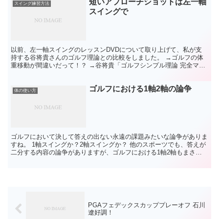
短いアプローチショットは左一軸
スイング練習方法
スイングで
以前、左一軸スイングのレッスンDVDについて取り上げて、私が支
持する谷将貴さんのゴルフ理論との比較をしました。 →ゴルフの体
重移動が間違いだって！？ →谷将貴「ゴルフシンプル理論 完全マス
タープログラム」の評価 私は、自分で購入したレッスン...
ゴルフにおける1軸2軸の論争
体の使い方
ゴルフにおいて決して答えの出ない永遠の課題みたいな論争がありま
すね。 1軸スイングか？2軸スイングか？ 他のスポーツでも、答えが
二分する内容の論争がありますが、ゴルフにおける1軸2軸もまさに
それですよね。 私は当サイトでも推奨しているとおり...
PGAフェデックスカッププレーオフ 石川
遼好調！