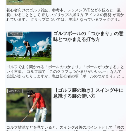
初心者向けのゴルフ雑誌、参考本、レッスンDVDなどを観ると、最
初にやることとして 正しいグリップの握り方 アドレスの姿勢 が書か
れています。 グリップについては、主流となっているフックグリッ
プの握り方から説明されています。 参考：【ゴルフの...
ゴルフボールの「つかまり」の意
インパクト
味とつかまえる打ち方
ゴルフでよく聞かれる「ボールのつかまり」「ボールがつかまる」と
いう言葉。 ゴルフ場で「このクラブはつかまりがいいね～」なんて
会話があったりしますが、私は初心者の頃「ボールのつかまり」とい
う言葉がわかりませんでした。 「ボールがつかまると飛距...
【ゴルフ腰の動き】スイング中に
体の使い方
意識する腰の使い方
ゴルフ雑誌などを見ていると、スイング改善のポイントとして「腰の