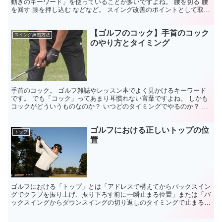
動きのキーワード」を使っていることが多いですよね。 腰を切る 腰
を回す 腰を押し込む などなど。 スイング改善のポイントとして取り
上げられるということは、ゴルフ上達のために重要な...
【ゴルフのコック】手首のコック
スイング練習方法
のやり方とタイミング
手首のコック。 ゴルフ雑誌やレッスン本でよく見かけるキーワード
です。 でも「コック」ってあまり耳慣れない言葉ですよね。 しかも
コックがどういうものなのか？ いつどのタイミングでやるのか？ そ
れが何の目的でやるのか？ イマイチよくわからなく...
ゴルフにおける正しいトップの位
トップ
置
ゴルフにおける「トップ」とは「アドレスで構えてからバックスイン
グでクラブを振り上げ、振り下ろす前に一瞬止まる位置」または「バ
ックスイングからダウンスイングの切り返しのタイミングで止まる位
置」を言います。 よくゴルフ中継などを見ていると、プロ...