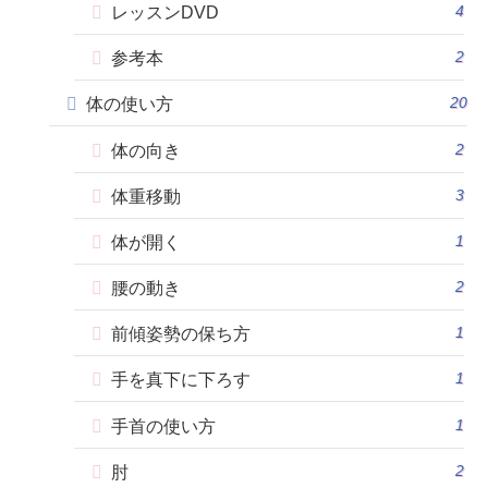
4
レッスンDVD
2
参考本
20
体の使い方
2
体の向き
3
体重移動
1
体が開く
2
腰の動き
1
前傾姿勢の保ち方
1
手を真下に下ろす
1
手首の使い方
2
肘