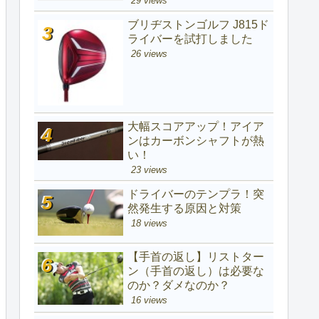
29 views
ブリヂストンゴルフ J815ド
ライバーを試打しました
26 views
大幅スコアアップ！アイア
ンはカーボンシャフトが熱
い！
23 views
ドライバーのテンプラ！突
然発生する原因と対策
18 views
【手首の返し】リストター
ン（手首の返し）は必要な
のか？ダメなのか？
16 views