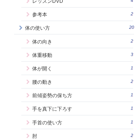
4
レッスンDVD
2
参考本
20
体の使い方
2
体の向き
3
体重移動
1
体が開く
2
腰の動き
1
前傾姿勢の保ち方
1
手を真下に下ろす
1
手首の使い方
2
肘